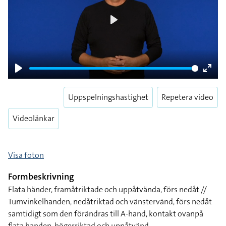
Play
Play
Enter
fulls
Uppspelningshastighet
Repetera video
Videolänkar
Visa foton
Formbeskrivning
Flata händer, framåtriktade och uppåtvända, förs nedåt //
Tumvinkelhanden, nedåtriktad och vänstervänd, förs nedåt
samtidigt som den förändras till A-hand, kontakt ovanpå
flata handen, högerriktad och uppåtvänd