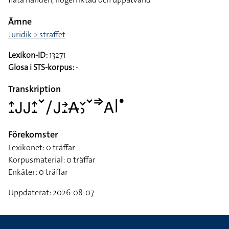
Ämne
Juridik > straffet
Lexikon-ID:
13271
Glosa i STS-korpus:
-
Transkription
􌤴􌤸􌤢􌤢􌤴􌤸􌥧􌥠􌤢􌥔􌤸􌥄􌥖􌤶􌥧􌦆􌤤􌥼􌤟
Förekomster
Lexikonet: 0 träffar
Korpusmaterial: 0 träffar
Enkäter: 0 träffar
Uppdaterat: 2026-08-07