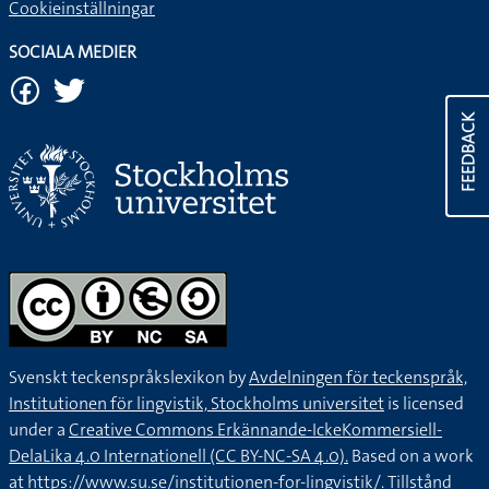
Cookieinställningar
SOCIALA MEDIER
FEEDBACK
Svenskt teckenspråkslexikon by
Avdelningen för teckenspråk,
Institutionen för lingvistik, Stockholms universitet
is licensed
under a
Creative Commons Erkännande-IckeKommersiell-
DelaLika 4.0 Internationell (CC BY-NC-SA 4.0).
Based on a work
at
https://www.su.se/institutionen-for-lingvistik/
. Tillstånd