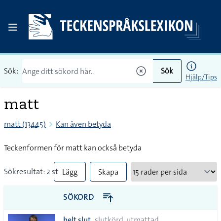
Sök:
Sök
Hjälp/Tips
matt
matt (13445)
Kan även betyda
Teckenformen för matt kan också betyda
Sökresultat: 2 st
Lägg
Skapa
till
PDF
SÖKORD
alla i
helt slut
slutkörd, utmattad