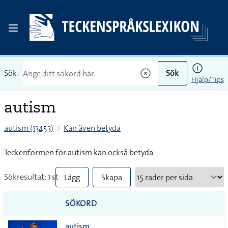
Sök:
Sök
Hjälp/Tips
autism
autism (13453)
Kan även betyda
Teckenformen för autism kan också betyda
Sökresultat: 1 st
Lägg
Skapa
till
PDF
SÖKORD
alla i
autism