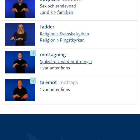
lista
Sex och samlevnad
Juridik > familjen
fadder
Religion > Svenska kyrkan
Religion > Pingstkyrkan
1
mottagning
Sjukvård > vårdinrättningar
1 varianter finns
1
ta emot
mottaga
1 varianter finns