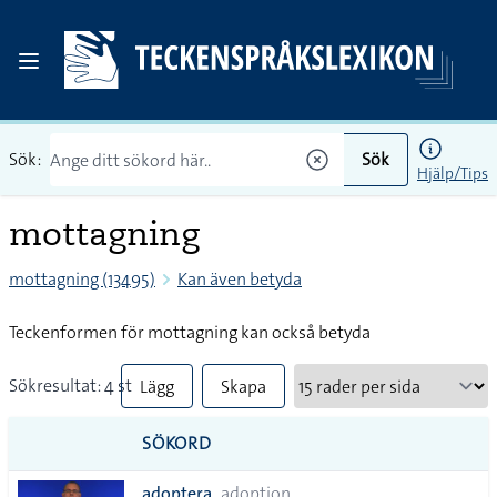
Sök:
Sök
Hjälp/Tips
mottagning
mottagning (13495)
Kan även betyda
Teckenformen för mottagning kan också betyda
Sökresultat: 4 st
Lägg
Skapa
till
PDF
SÖKORD
alla i
adoptera
adoption