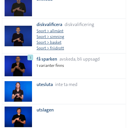
lista
diskvalificera
diskvalificering
Sport > allmänt
Sport > simning
Sport > basket
Sport > friidrott
1
få sparken
avskeda, bli uppsagd
1 varianter finns
utesluta
inte ta med
utslagen