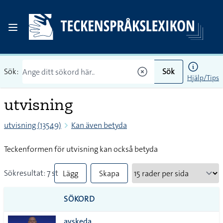
Sök:
Sök
Hjälp/Tips
utvisning
utvisning (13549)
Kan även betyda
Teckenformen för utvisning kan också betyda
Sökresultat: 7 st
Lägg
Skapa
till
PDF
SÖKORD
alla i
avskeda