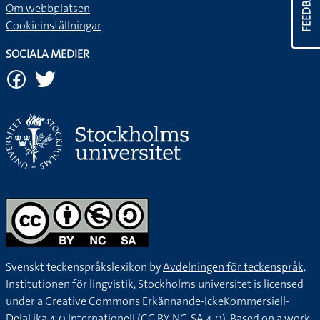
FEEDBACK
Om webbplatsen
Cookieinställningar
SOCIALA MEDIER
Svenskt teckenspråkslexikon by
Avdelningen för teckenspråk,
Institutionen för lingvistik, Stockholms universitet
is licensed
under a
Creative Commons Erkännande-IckeKommersiell-
DelaLika 4.0 Internationell (CC BY-NC-SA 4.0).
Based on a work