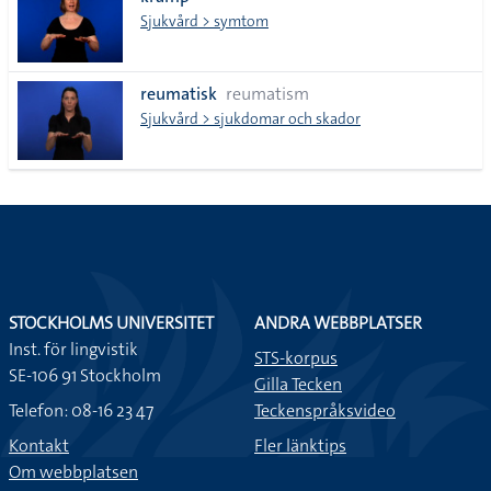
lista
Sjukvård > symtom
reumatisk
reumatism
Sjukvård > sjukdomar och skador
STOCKHOLMS UNIVERSITET
ANDRA WEBBPLATSER
Inst. för lingvistik
STS-korpus
SE-106 91 Stockholm
Gilla Tecken
Telefon: 08-16 23 47
Teckenspråksvideo
Kontakt
Fler länktips
Om webbplatsen