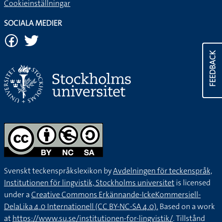
Cookieinställningar
SOCIALA MEDIER
FEEDBACK
Svenskt teckenspråkslexikon by
Avdelningen för teckenspråk,
Institutionen för lingvistik, Stockholms universitet
is licensed
under a
Creative Commons Erkännande-IckeKommersiell-
DelaLika 4.0 Internationell (CC BY-NC-SA 4.0).
Based on a work
at
https://www.su.se/institutionen-for-lingvistik/
. Tillstånd