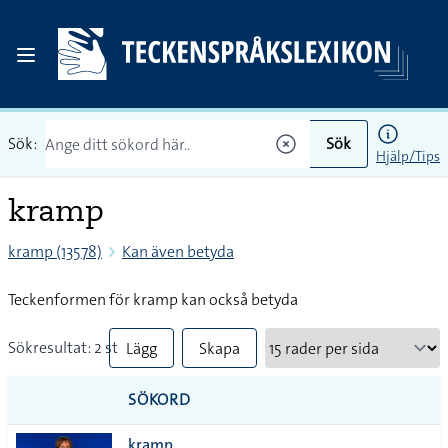
Sök:
Sök
Hjälp/Tips
kramp
kramp (13578)
Kan även betyda
Teckenformen för kramp kan också betyda
Sökresultat: 2 st
Lägg
Skapa
till
PDF
SÖKORD
alla i
kramp