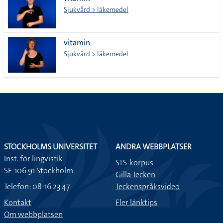
lista
Sjukvård > läkemedel
vitamin
Sjukvård > läkemedel
STOCKHOLMS UNIVERSITET
ANDRA WEBBPLATSER
Inst. för lingvistik
STS-korpus
SE-106 91 Stockholm
Gilla Tecken
Telefon: 08-16 23 47
Teckenspråksvideo
Kontakt
Fler länktips
Om webbplatsen