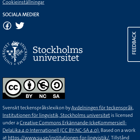
Cookieinställningar
SOCIALA MEDIER
FEEDBACK
Svenskt teckenspråkslexikon by
Avdelningen för teckenspråk,
Institutionen för lingvistik, Stockholms universitet
is licensed
under a
Creative Commons Erkännande-IckeKommersiell-
DelaLika 4.0 Internationell (CC BY-NC-SA 4.0).
Based on a work
at
https://www.su.se/institutionen-for-lingvistik/
. Tillstånd