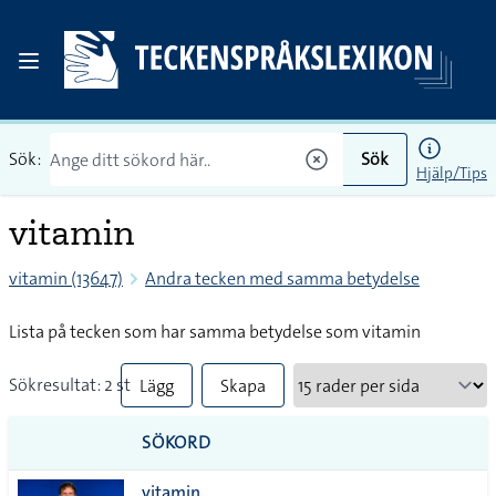
Sök:
Sök
Hjälp/Tips
vitamin
vitamin (13647)
Andra tecken med samma betydelse
Lista på tecken som har samma betydelse som vitamin
Sökresultat: 2 st
Lägg
Skapa
till
PDF
SÖKORD
alla i
vitamin