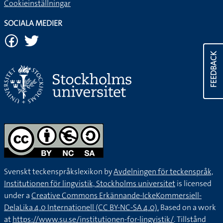
Cookieinställningar
SOCIALA MEDIER
FEEDBACK
Svenskt teckenspråkslexikon by
Avdelningen för teckenspråk,
Institutionen för lingvistik, Stockholms universitet
is licensed
under a
Creative Commons Erkännande-IckeKommersiell-
DelaLika 4.0 Internationell (CC BY-NC-SA 4.0).
Based on a work
at
https://www.su.se/institutionen-for-lingvistik/
. Tillstånd