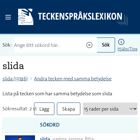
Sök:
Sök
Hjälp/Tips
slida
slida (13746)
Andra tecken med samma betydelse
Lista på tecken som har samma betydelse som slida
Sökresultat: 2 st
Lägg
Skapa
till
PDF
SÖKORD
alla i
slida
vagina, snippa, fitta