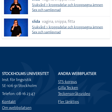
lista
Sjukvård > kroppsdelar och kroppsegna ämnen
Sex och samlevnad
slida
vagina, snippa, fitta
Sjukvård > kroppsdelar och kroppsegna ämnen
Sex och samlevnad
STOCKHOLMS UNIVERSITET
ANDRA WEBBPLATSER
Inst. för lingvistik
STS-korpus
SE-106 91 Stockholm
Gilla Tecken
Telefon: 08-16 23 47
Teckenspråksvideo
Kontakt
Fler länktips
Om webbplatsen