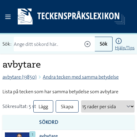
Sök:
Sök
Hjälp/Tips
avbytare
avbytare (13850)
Andra tecken med samma betydelse
Lista på tecken som har samma betydelse som avbytare
Sökresultat: 5 st
Lägg
Skapa
till
PDF
SÖKORD
alla i
1
avbytare