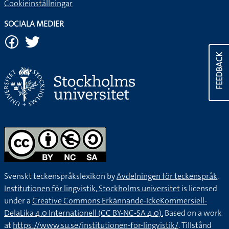
Cookieinställningar
SOCIALA MEDIER
FEEDBACK
Svenskt teckenspråkslexikon by
Avdelningen för teckenspråk,
Institutionen för lingvistik, Stockholms universitet
is licensed
under a
Creative Commons Erkännande-IckeKommersiell-
DelaLika 4.0 Internationell (CC BY-NC-SA 4.0).
Based on a work
at
https://www.su.se/institutionen-for-lingvistik/
. Tillstånd