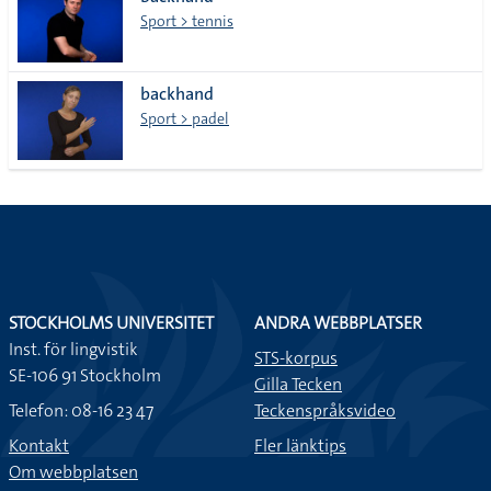
lista
Sport > tennis
backhand
Sport > padel
STOCKHOLMS UNIVERSITET
ANDRA WEBBPLATSER
Inst. för lingvistik
STS-korpus
SE-106 91 Stockholm
Gilla Tecken
Telefon: 08-16 23 47
Teckenspråksvideo
Kontakt
Fler länktips
Om webbplatsen