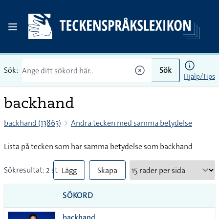
Sök:
Sök
Hjälp/Tips
backhand
backhand (13863)
Andra tecken med samma betydelse
Lista på tecken som har samma betydelse som backhand
Sökresultat: 2 st
Lägg
Skapa
till
PDF
SÖKORD
alla i
backhand