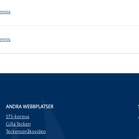
ennis
ennis
ANDRA WEBBPLATSER
STS-korpus
Gilla Tecken
Teckenspråksvideo