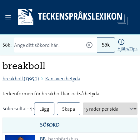
Sök:
Sök
Hjälp/Tips
breakboll
breakboll (13950)
Kan även betyda
Teckenformen för breakboll kan också betyda
Sökresultat: 4 st
Lägg
Skapa
till
PDF
SÖKORD
alla i
BB
barnbördshus