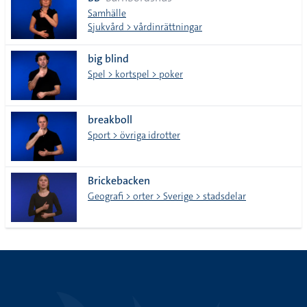
lista
Samhälle
Sjukvård > vårdinrättningar
big blind
Spel > kortspel > poker
breakboll
Sport > övriga idrotter
Brickebacken
Geografi > orter > Sverige > stadsdelar