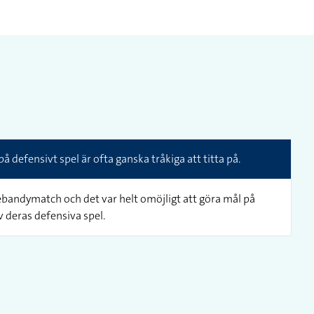
å defensivt spel är ofta ganska tråkiga att titta på.
ebandymatch och det var helt omöjligt att göra mål på
 deras defensiva spel.