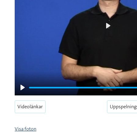
Play
Play
Videolänkar
Uppspelning
Visa foton