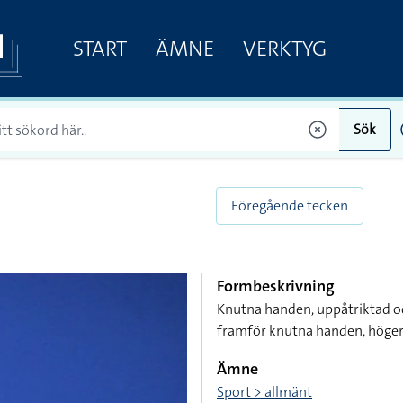
START
ÄMNE
VERKTYG
Sök
Föregående tecken
Formbeskrivning
Knutna handen, uppåtriktad oc
framför knutna handen, höger
Ämne
Sport > allmänt