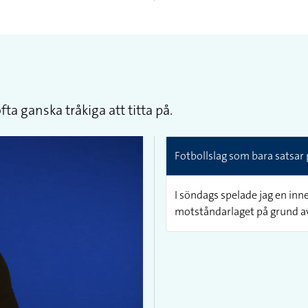
ta ganska tråkiga att titta på.
Fotbollslag som bara satsar p
I söndags spelade jag en inn
motståndarlaget på grund av