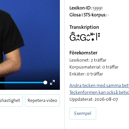
Lexikon-ID:
13991
Glosa i STS-korpus:
-
Transkription
􌤦􌥛􌥔􌥘􌤦􌤵􌤷􌥩􌥡􌥼􌥻
Förekomster
Lexikonet: 2 träffar
Korpusmaterial: 0 träffar
Enkäter: 0 träffar
Andra tecken med samma bet
Enter
Teckenformen kan också bety
fullscreen
Uppdaterat: 2026-08-07
shastighet
Repetera video
Exempel