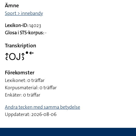
Ämne
Sport > innebandy
Lexikon-ID:
14023
Glosa i STS-korpus:
-
Transkription
􌤴􌥗􌥆􌤢􌤴􌤶􌤟􌥢
Förekomster
Lexikonet: 0 träffar
Korpusmaterial: 0 träffar
Enkäter: 0 träffar
Andra tecken med samma betydelse
Uppdaterat: 2026-08-06