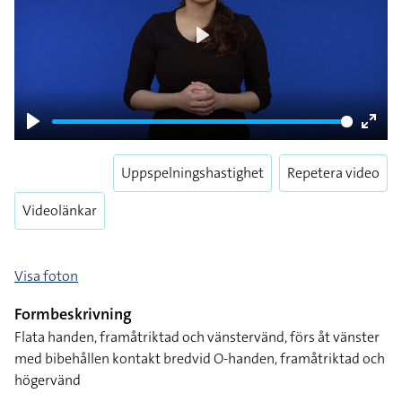
Play
Play
Enter
fulls
Uppspelningshastighet
Repetera video
Videolänkar
Visa foton
Formbeskrivning
Flata handen, framåtriktad och vänstervänd, förs åt vänster
med bibehållen kontakt bredvid O-handen, framåtriktad och
högervänd