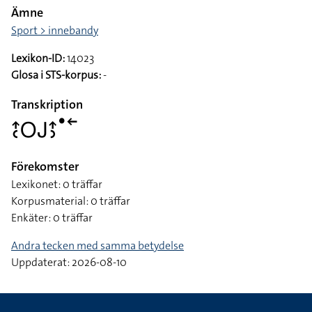
Ämne
Sport > innebandy
Lexikon-ID:
14023
Glosa i STS-korpus:
-
Transkription
􌤴􌥗􌥆􌤢􌤴􌤶􌤟􌥢
Förekomster
Lexikonet: 0 träffar
Korpusmaterial: 0 träffar
Enkäter: 0 träffar
Andra tecken med samma betydelse
Uppdaterat: 2026-08-10