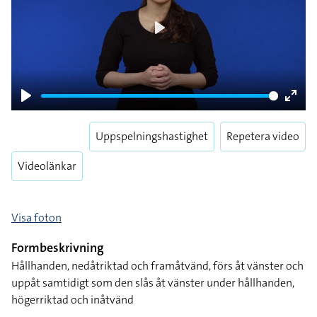
Play
Play
Enter
fulls
Uppspelningshastighet
Repetera video
Videolänkar
Visa foton
Formbeskrivning
Hållhanden, nedåtriktad och framåtvänd, förs åt vänster och
uppåt samtidigt som den slås åt vänster under hållhanden,
högerriktad och inåtvänd