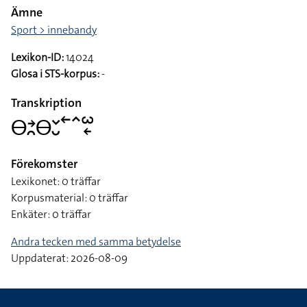
Ämne
Sport > innebandy
Lexikon-ID:
14024
Glosa i STS-korpus:
-
Transkription
􌤫􌥔􌥘􌤫􌥖􌤷􌥢􌥦􌥱􌦈
Förekomster
Lexikonet: 0 träffar
Korpusmaterial: 0 träffar
Enkäter: 0 träffar
Andra tecken med samma betydelse
Uppdaterat: 2026-08-09