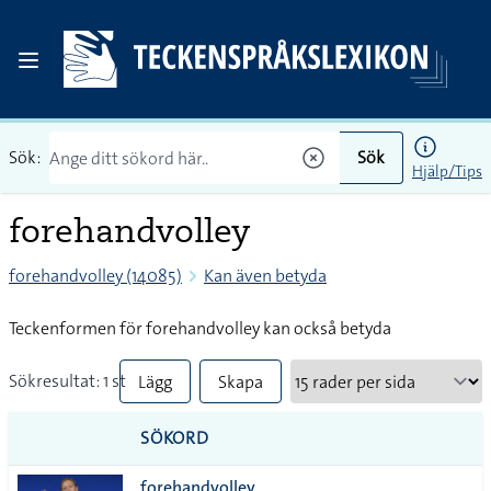
Sök:
Sök
Hjälp/Tips
forehandvolley
forehandvolley (14085)
Kan även betyda
Teckenformen för forehandvolley kan också betyda
Sökresultat: 1 st
Lägg
Skapa
till
PDF
SÖKORD
alla i
forehandvolley