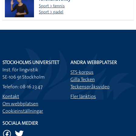
lista
Sport > tennis
Sport > padel
STOCKHOLMS UNIVERSITET
ANDRA WEBBPLATSER
Inst. för lingvistik
STS-korpus
SE-106 91 Stockholm
Gilla Tecken
Telefon: 08-16 23 47
Teckenspråksvideo
Kontakt
Fler länktips
Om webbplatsen
Cookieinställningar
SOCIALA MEDIER