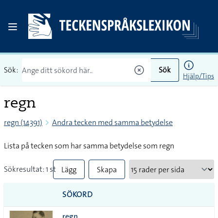
Sök:
Sök
Hjälp/Tips
regn
regn (14391)
Andra tecken med samma betydelse
Lista på tecken som har samma betydelse som regn
Sökresultat: 1 st
Lägg
Skapa
till
PDF
SÖKORD
alla i
regn