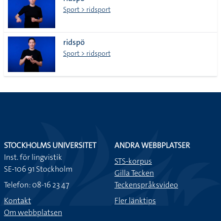
lista
Sport > ridsport
ridspö
Sport > ridsport
STOCKHOLMS UNIVERSITET
ANDRA WEBBPLATSER
Inst. för lingvistik
STS-korpus
SE-106 91 Stockholm
Gilla Tecken
Telefon: 08-16 23 47
Teckenspråksvideo
Kontakt
Fler länktips
Om webbplatsen