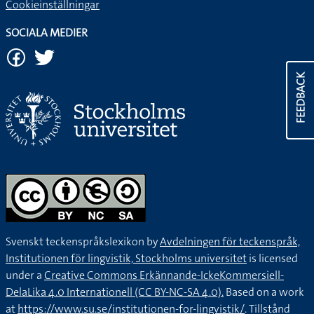
Cookieinställningar
SOCIALA MEDIER
FEEDBACK
Svenskt teckenspråkslexikon by
Avdelningen för teckenspråk,
Institutionen för lingvistik, Stockholms universitet
is licensed
under a
Creative Commons Erkännande-IckeKommersiell-
DelaLika 4.0 Internationell (CC BY-NC-SA 4.0).
Based on a work
at
https://www.su.se/institutionen-for-lingvistik/
. Tillstånd