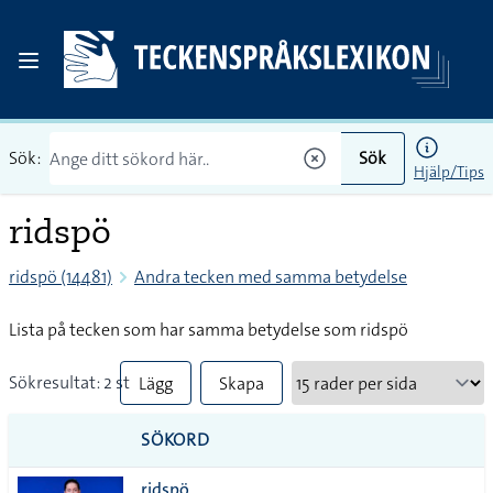
Sök:
Sök
Hjälp/Tips
ridspö
ridspö (14481)
Andra tecken med samma betydelse
Lista på tecken som har samma betydelse som ridspö
Sökresultat: 2 st
Lägg
Skapa
till
PDF
SÖKORD
alla i
ridspö