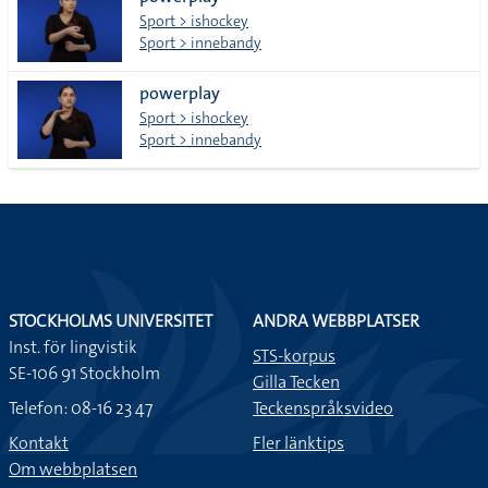
lista
Sport > ishockey
Sport > innebandy
powerplay
Sport > ishockey
Sport > innebandy
STOCKHOLMS UNIVERSITET
ANDRA WEBBPLATSER
Inst. för lingvistik
STS-korpus
SE-106 91 Stockholm
Gilla Tecken
Telefon: 08-16 23 47
Teckenspråksvideo
Kontakt
Fler länktips
Om webbplatsen