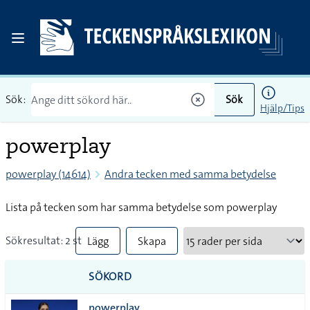
Sök:
Sök
Hjälp/Tips
powerplay
powerplay (14614)
Andra tecken med samma betydelse
Lista på tecken som har samma betydelse som powerplay
Sökresultat: 2 st
Lägg
Skapa
till
PDF
SÖKORD
alla i
powerplay