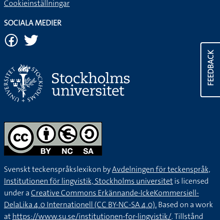
Cookieinställningar
SOCIALA MEDIER
FEEDBACK
Svenskt teckenspråkslexikon by
Avdelningen för teckenspråk,
Institutionen för lingvistik, Stockholms universitet
is licensed
under a
Creative Commons Erkännande-IckeKommersiell-
DelaLika 4.0 Internationell (CC BY-NC-SA 4.0).
Based on a work
at
https://www.su.se/institutionen-for-lingvistik/
. Tillstånd