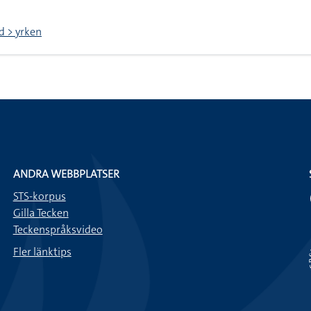
d > yrken
ANDRA WEBBPLATSER
STS-korpus
Gilla Tecken
Teckenspråksvideo
Fler länktips