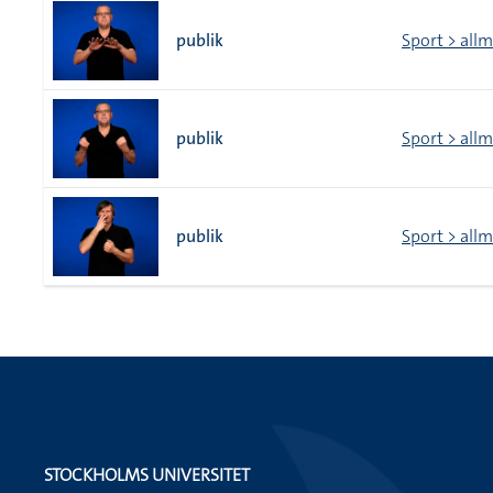
publik
Sport > all
publik
Sport > all
publik
Sport > all
STOCKHOLMS UNIVERSITET