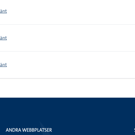
mänt
mänt
mänt
ANDRA WEBBPLATSER