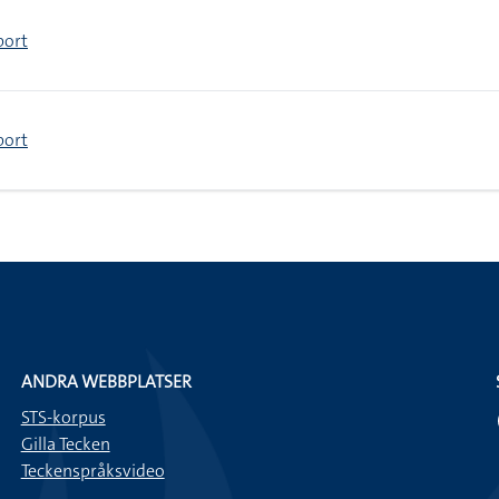
port
port
ANDRA WEBBPLATSER
STS-korpus
Gilla Tecken
Teckenspråksvideo