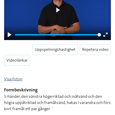
Play
Play
Enter
fulls
Uppspelningshastighet
Repetera video
Videolänkar
Visa foton
Formbeskrivning
S-händer, den vänstra högerriktad och inåtvänd och den
högra uppåtriktad och framåtvänd, hakas i varandra och förs
kort framåt ett par gånger