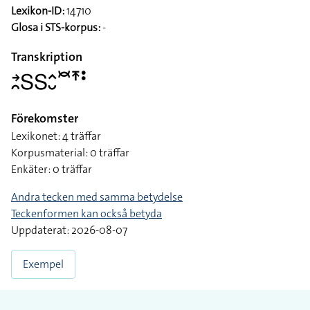
Lexikon-ID:
14710
Glosa i STS-korpus:
-
Transkription
􌥔􌥘􌥅􌥅􌤵􌤷􌥫􌥵􌥻
Förekomster
Lexikonet: 4 träffar
Korpusmaterial: 0 träffar
Enkäter: 0 träffar
Andra tecken med samma betydelse
Teckenformen kan också betyda
Uppdaterat: 2026-08-07
Exempel