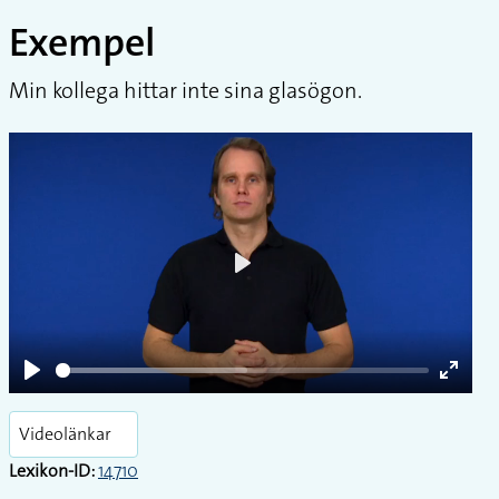
Exempel
Min kollega hittar inte sina glasögon.
Play
Play
Enter
fullsc
Videolänkar
Lexikon-ID:
14710