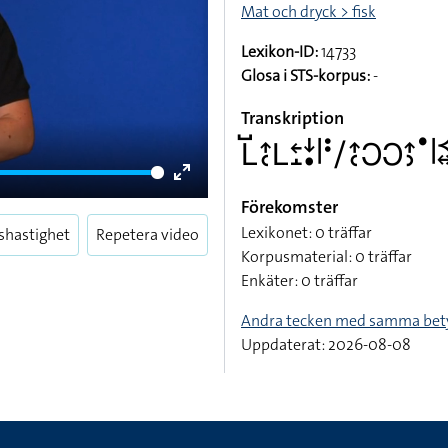
Mat och dryck > fisk
Lexikon-ID:
14733
Glosa i STS-korpus:
-
Transkription
􌥈􌤹􌤴􌥗􌥈􌥓􌤸􌦄􌥡􌥼􌥻􌥠􌤴􌥗􌥋􌥋􌤴􌤶􌤟􌥼􌥹
Enter
Förekomster
fullscreen
Lexikonet: 0 träffar
shastighet
Repetera video
Korpusmaterial: 0 träffar
Enkäter: 0 träffar
Andra tecken med samma bet
Uppdaterat: 2026-08-08