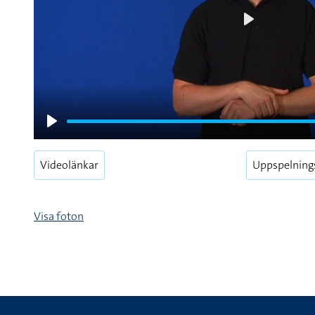
Play
Play
Videolänkar
Uppspelning
Visa foton