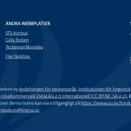
ANDRA WEBBPLATSER
STS-korpus
Gilla Tecken
Teckenspråksvideo
Fler länktips
exikon by
Avdelningen för teckenspråk, Institutionen för lingvisti
keKommersiell-DelaLika 4.0 Internationell (CC BY-NC-SA 4.0).
B
töver denna licens kan vara tillgängligt på
https://www.su.se/fors
nlexikon@ling.su.se
.