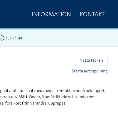
INFORMATION
KONTAKT
Hjälp/Tips
Nästa tecken
Starta autospelning
uppåtvänt, förs inåt med medial kontakt ovanpå pekfingret,
upprepas // Måtthänder, framåtriktade och vända mot
a, förs kort från varandra, upprepas