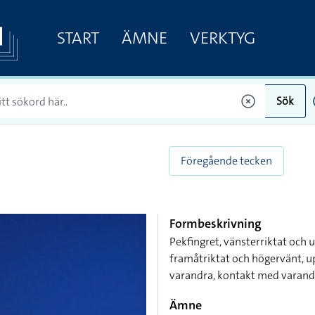
START
ÄMNE
VERKTYG
Sök
Föregående tecken
Formbeskrivning
Pekfingret, vänsterriktat och 
framåtriktat och högervänt, 
varandra, kontakt med varandr
Ämne