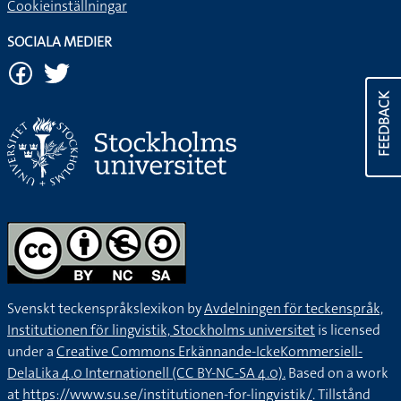
Cookieinställningar
SOCIALA MEDIER
FEEDBACK
Svenskt teckenspråkslexikon by
Avdelningen för teckenspråk,
Institutionen för lingvistik, Stockholms universitet
is licensed
under a
Creative Commons Erkännande-IckeKommersiell-
DelaLika 4.0 Internationell (CC BY-NC-SA 4.0).
Based on a work
at
https://www.su.se/institutionen-for-lingvistik/
. Tillstånd