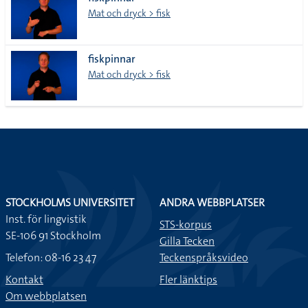
lista
Mat och dryck > fisk
fiskpinnar
Mat och dryck > fisk
STOCKHOLMS UNIVERSITET
ANDRA WEBBPLATSER
Inst. för lingvistik
STS-korpus
SE-106 91 Stockholm
Gilla Tecken
Telefon: 08-16 23 47
Teckenspråksvideo
Kontakt
Fler länktips
Om webbplatsen