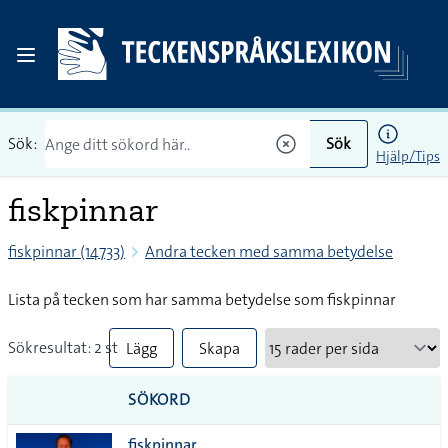
Sök:
Sök
Hjälp/Tips
fiskpinnar
fiskpinnar (14733)
Andra tecken med samma betydelse
Lista på tecken som har samma betydelse som fiskpinnar
Sökresultat: 2 st
Lägg
Skapa
till
PDF
SÖKORD
alla i
fiskpinnar