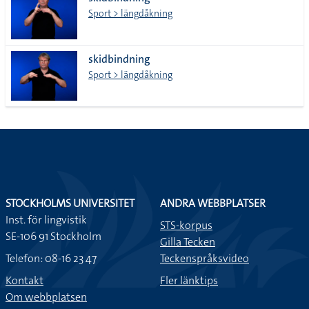
lista
Sport > längdåkning
skidbindning
Sport > längdåkning
STOCKHOLMS UNIVERSITET
ANDRA WEBBPLATSER
Inst. för lingvistik
STS-korpus
SE-106 91 Stockholm
Gilla Tecken
Telefon: 08-16 23 47
Teckenspråksvideo
Kontakt
Fler länktips
Om webbplatsen