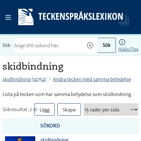
Sök:
Sök
Hjälp/Tips
skidbindning
skidbindning (14754)
Andra tecken med samma betydelse
Lista på tecken som har samma betydelse som skidbindning
Sökresultat: 2 st
Lägg
Skapa
till
PDF
SÖKORD
alla i
skidbindning