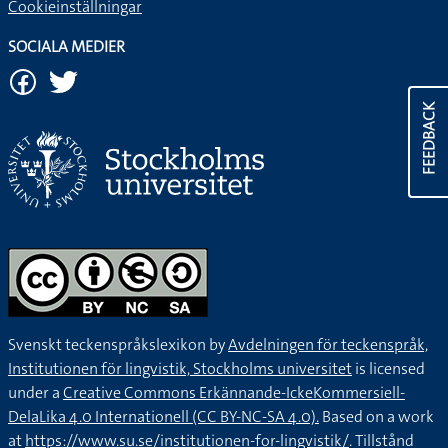
Cookieinställningar
SOCIALA MEDIER
FEEDBACK
Svenskt teckenspråkslexikon by
Avdelningen för teckenspråk,
Institutionen för lingvistik, Stockholms universitet
is licensed
under a
Creative Commons Erkännande-IckeKommersiell-
DelaLika 4.0 Internationell (CC BY-NC-SA 4.0).
Based on a work
at
https://www.su.se/institutionen-for-lingvistik/
. Tillstånd