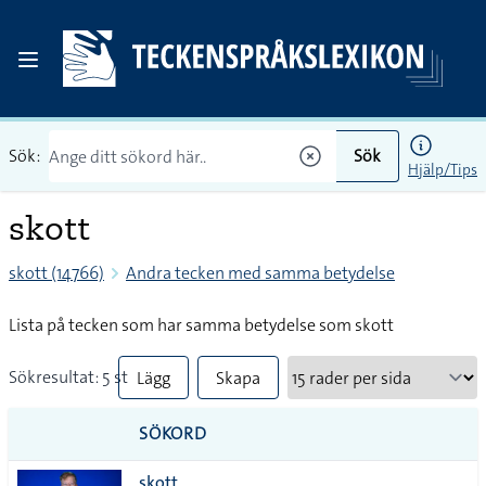
Sök:
Sök
Hjälp/Tips
skott
skott (14766)
Andra tecken med samma betydelse
Lista på tecken som har samma betydelse som skott
Sökresultat: 5 st
Lägg
Skapa
till
PDF
SÖKORD
alla i
skott