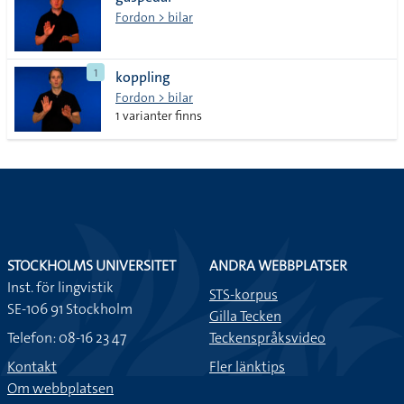
lista
Fordon > bilar
1
koppling
Fordon > bilar
1 varianter finns
STOCKHOLMS UNIVERSITET
ANDRA WEBBPLATSER
Inst. för lingvistik
STS-korpus
SE-106 91 Stockholm
Gilla Tecken
Telefon: 08-16 23 47
Teckenspråksvideo
Kontakt
Fler länktips
Om webbplatsen