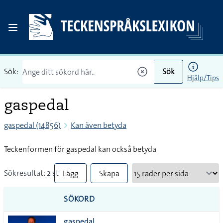
Sök:
Sök
Hjälp/Tips
gaspedal
gaspedal (14856)
Kan även betyda
Teckenformen för gaspedal kan också betyda
Sökresultat: 2 st
Lägg
Skapa
till
PDF
SÖKORD
alla i
gaspedal