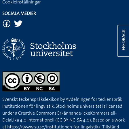
Cookieinställningar
SOCIALA MEDIER
FEEDBACK
Svenskt teckenspråkslexikon by
Avdelningen för teckenspråk,
Institutionen för lingvistik, Stockholms universitet
is licensed
under a
Creative Commons Erkännande-IckeKommersiell-
DelaLika 4.0 Internationell (CC BY-NC-SA 4.0).
Based on a work
at
https://www.su.se/institutionen-for-lingvistik/
. Tillstånd