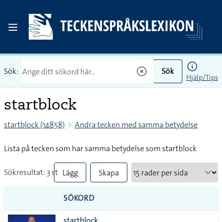
Sök:
Sök
Hjälp/Tips
startblock
startblock (14858)
Andra tecken med samma betydelse
Lista på tecken som har samma betydelse som startblock
Sökresultat: 3 st
Lägg
Skapa
till
PDF
SÖKORD
alla i
startblock