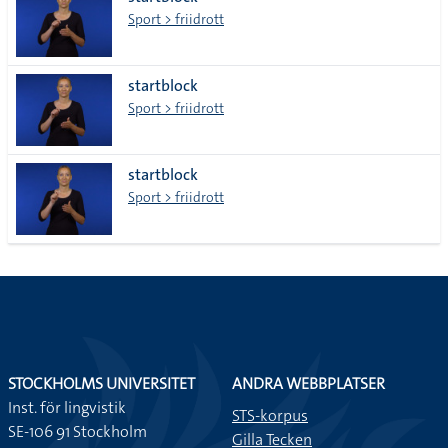
lista
Sport > friidrott
startblock
Sport > friidrott
startblock
Sport > friidrott
STOCKHOLMS UNIVERSITET
ANDRA WEBBPLATSER
Inst. för lingvistik
STS-korpus
SE-106 91 Stockholm
Gilla Tecken