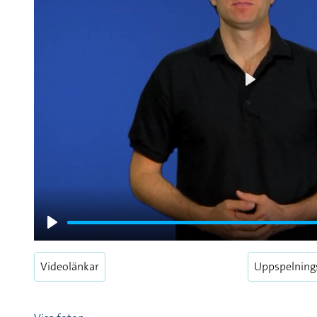
Play
Play
Videolänkar
Uppspelning