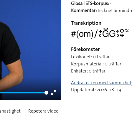
Glosa i STS-korpus:
-
Kommentar:
Tecknet är mindre
Transkription
#(om)􌥠􌤴􌥗􌤦􌤹􌤦􌤴􌤶􌥰􌦉􌦇
Förekomster
Lexikonet: 0 träffar
Korpusmaterial: 0 träffar
Enkäter: 0 träffar
Andra tecken med samma bet
Uppdaterat: 2026-08-09
Enter
fullscreen
shastighet
Repetera video