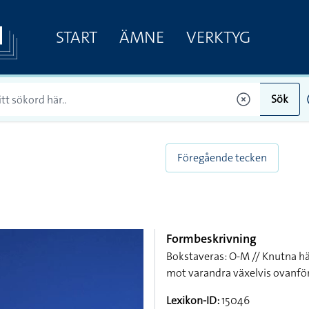
START
ÄMNE
VERKTYG
Sök
Föregående tecken
Formbeskrivning
Bokstaveras: O-M // Knutna hän
mot varandra växelvis ovanfö
Lexikon-ID:
15046