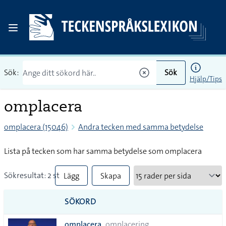
Sök:
Sök
Hjälp/Tips
omplacera
omplacera (15046)
Andra tecken med samma betydelse
Lista på tecken som har samma betydelse som omplacera
Sökresultat: 2 st
Lägg
Skapa
till
PDF
SÖKORD
alla i
omplacera
omplacering