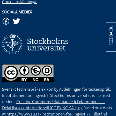
Cookieinställningar
SOCIALA MEDIER
FEEDBACK
Svenskt teckenspråkslexikon by
Avdelningen för teckenspråk,
Institutionen för lingvistik, Stockholms universitet
is licensed
under a
Creative Commons Erkännande-IckeKommersiell-
DelaLika 4.0 Internationell (CC BY-NC-SA 4.0).
Based on a work
at
https://www.su.se/institutionen-for-lingvistik/
. Tillstånd