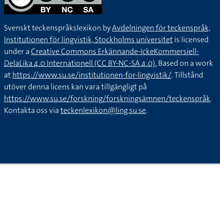
Svenskt teckenspråkslexikon by
Avdelningen för teckenspråk,
Institutionen för lingvistik, Stockholms universitet
is licensed
under a
Creative Commons Erkännande-IckeKommersiell-
DelaLika 4.0 Internationell (CC BY-NC-SA 4.0).
Based on a work
at
https://www.su.se/institutionen-for-lingvistik/
. Tillstånd
utöver denna licens kan vara tillgängligt på
https://www.su.se/forskning/forskningsämnen/teckenspråk
.
Kontakta oss via
teckenlexikon@ling.su.se
.