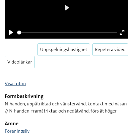
Play
Play
Enter
fulls
Uppspelningshastighet
Repetera video
Videolänkar
Visa foton
Formbeskrivning
N-handen, uppåtriktad och vänstervänd, kontakt med näsan
// N-handen, framåtriktad och nedåtvänd, förs åt höger
Ämne
Föreningsliv