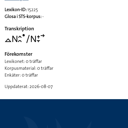
Lexikon-ID:
15225
Glosa i STS-korpus:
-
Transkription
􌤼􌥌􌤵􌥘􌤟􌥠􌥌􌤴􌥙􌥣
Förekomster
Lexikonet: 0 träffar
Korpusmaterial: 0 träffar
Enkäter: 0 träffar
Uppdaterat: 2026-08-07