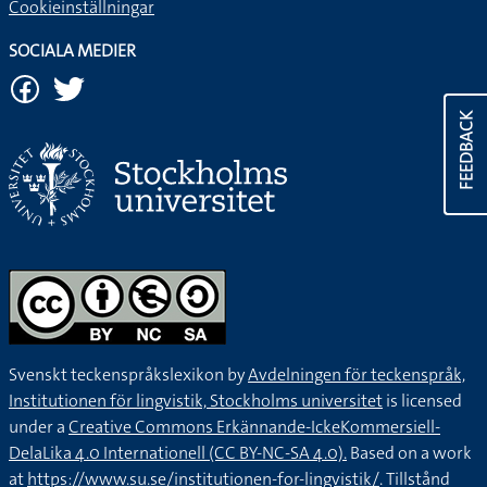
Cookieinställningar
SOCIALA MEDIER
FEEDBACK
Svenskt teckenspråkslexikon by
Avdelningen för teckenspråk,
Institutionen för lingvistik, Stockholms universitet
is licensed
under a
Creative Commons Erkännande-IckeKommersiell-
DelaLika 4.0 Internationell (CC BY-NC-SA 4.0).
Based on a work
at
https://www.su.se/institutionen-for-lingvistik/
. Tillstånd