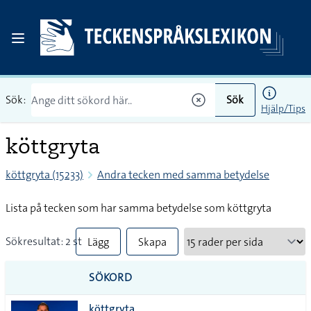
Sök:
Sök
Hjälp/Tips
köttgryta
köttgryta (15233)
Andra tecken med samma betydelse
Lista på tecken som har samma betydelse som köttgryta
Sökresultat: 2 st
Lägg
Skapa
till
PDF
SÖKORD
alla i
köttgryta