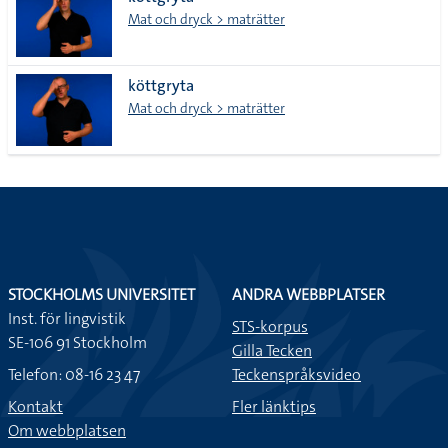
lista
Mat och dryck > maträtter
köttgryta
Mat och dryck > maträtter
STOCKHOLMS UNIVERSITET
ANDRA WEBBPLATSER
Inst. för lingvistik
STS-korpus
SE-106 91 Stockholm
Gilla Tecken
Telefon: 08-16 23 47
Teckenspråksvideo
Kontakt
Fler länktips
Om webbplatsen