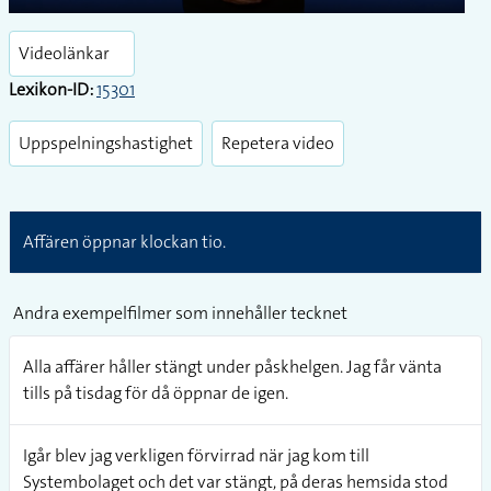
Play
Enter
fullsc
Videolänkar
Lexikon-ID:
15301
Uppspelningshastighet
Repetera video
Affären öppnar klockan tio.
Andra exempelfilmer som innehåller tecknet
Alla affärer håller stängt under påskhelgen. Jag får vänta
tills på tisdag för då öppnar de igen.
Igår blev jag verkligen förvirrad när jag kom till
Systembolaget och det var stängt, på deras hemsida stod