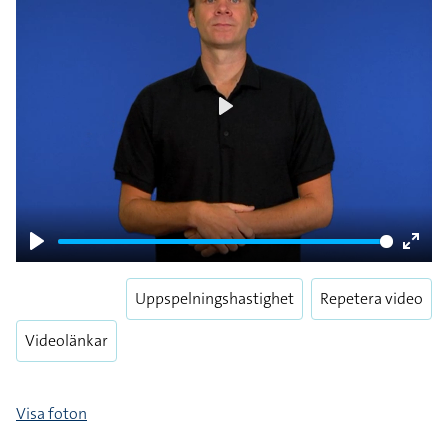
Play
Play
Enter
fulls
Uppspelningshastighet
Repetera video
Videolänkar
Visa foton