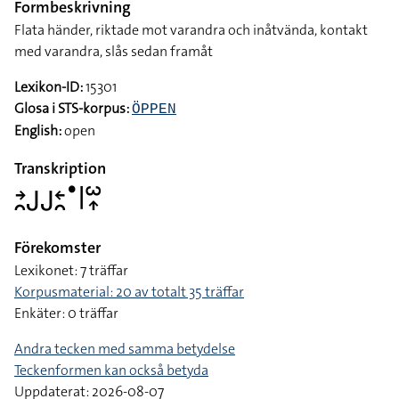
Formbeskrivning
Flata händer, riktade mot varandra och inåtvända, kontakt
med varandra, slås sedan framåt
Lexikon-ID:
15301
Glosa i STS-korpus:
ÖPPEN
English:
open
Transkription
􌥔􌥘􌤢􌤢􌥓􌥘􌤟􌥼􌥱􌥾
Förekomster
Lexikonet: 7 träffar
Korpusmaterial: 20 av totalt 35 träffar
Enkäter: 0 träffar
Andra tecken med samma betydelse
Teckenformen kan också betyda
Uppdaterat: 2026-08-07