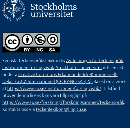
Svenskt teckenspråkslexikon by
Avdelningen för teckenspråk,
Institutionen för lingvistik, Stockholms universitet
is licensed
under a
Creative Commons Erkännande-IckeKommersiell-
DelaLika 4.0 Internationell (CC BY-NC-SA 4.0).
Based on a work
at
https://www.su.se/institutionen-for-lingvistik/
. Tillstånd
utöver denna licens kan vara tillgängligt på
https://www.su.se/forskning/forskningsämnen/teckenspråk
.
Kontakta oss via
teckenlexikon@ling.su.se
.