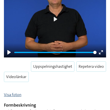
Play
Play
Enter
fulls
Uppspelningshastighet
Repetera video
Videolänkar
Visa foton
Formbeskrivning