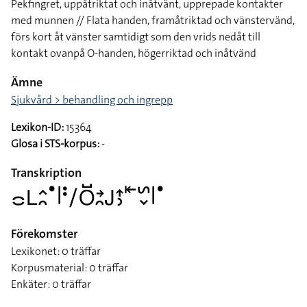
Pekfingret, uppåtriktat och inåtvänt, upprepade kontakter
med munnen // Flata handen, framåtriktad och vänstervänd,
förs kort åt vänster samtidigt som den vrids nedåt till
kontakt ovanpå O-handen, högerriktad och inåtvänd
Ämne
Sjukvård > behandling och ingrepp
Lexikon-ID:
15364
Glosa i STS-korpus:
-
Transkription
􌤌􌥈􌤵􌥘􌤟􌥼􌥻􌥠􌥆􌤹􌥔􌥘􌤢􌤴􌤶􌥩􌥲􌦀􌥼􌤟
Förekomster
Lexikonet: 0 träffar
Korpusmaterial: 0 träffar
Enkäter: 0 träffar