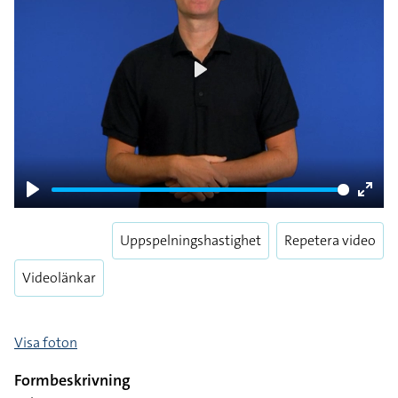
Play
Play
Enter
fulls
Uppspelningshastighet
Repetera video
Videolänkar
Visa foton
Formbeskrivning