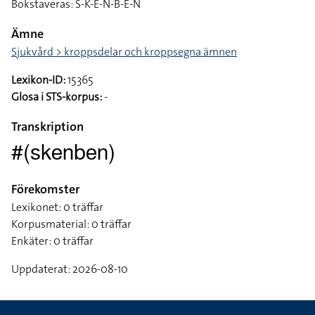
Bokstaveras: S-K-E-N-B-E-N
Ämne
Sjukvård > kroppsdelar och kroppsegna ämnen
Lexikon-ID:
15365
Glosa i STS-korpus:
-
Transkription
#(skenben)
Förekomster
Lexikonet: 0 träffar
Korpusmaterial: 0 träffar
Enkäter: 0 träffar
Uppdaterat: 2026-08-10