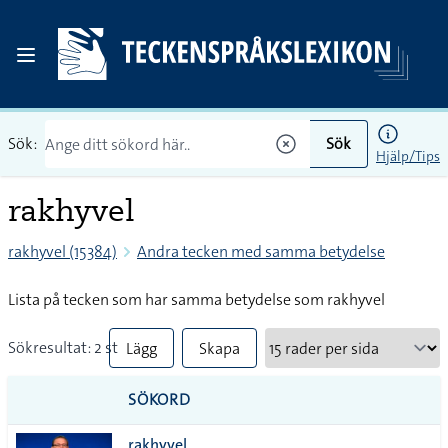
Sök:
Sök
Hjälp/Tips
rakhyvel
rakhyvel (15384)
Andra tecken med samma betydelse
Lista på tecken som har samma betydelse som rakhyvel
Sökresultat: 2 st
Lägg
Skapa
till
PDF
SÖKORD
alla i
rakhyvel