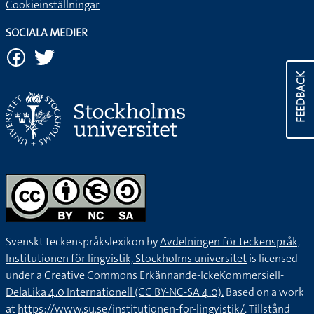
Cookieinställningar
SOCIALA MEDIER
FEEDBACK
Svenskt teckenspråkslexikon by
Avdelningen för teckenspråk,
Institutionen för lingvistik, Stockholms universitet
is licensed
under a
Creative Commons Erkännande-IckeKommersiell-
DelaLika 4.0 Internationell (CC BY-NC-SA 4.0).
Based on a work
at
https://www.su.se/institutionen-for-lingvistik/
. Tillstånd