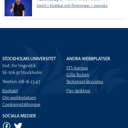
lista
Sport > klubbar och föreningar > svenska
STOCKHOLMS UNIVERSITET
ANDRA WEBBPLATSER
Inst. för lingvistik
STS-korpus
SE-106 91 Stockholm
Gilla Tecken
Telefon: 08-16 23 47
Teckenspråksvideo
Kontakt
Fler länktips
Om webbplatsen
Cookieinställningar
SOCIALA MEDIER