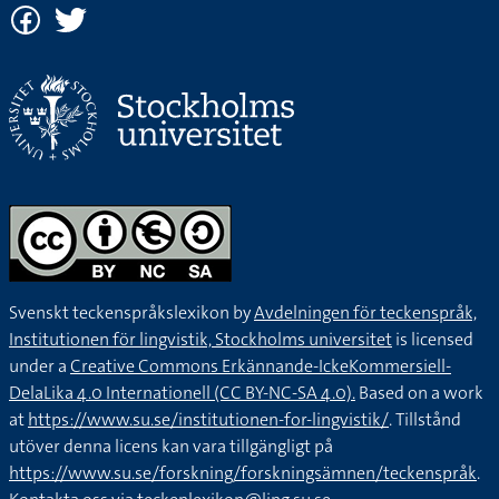
Svenskt teckenspråkslexikon by
Avdelningen för teckenspråk,
Institutionen för lingvistik, Stockholms universitet
is licensed
under a
Creative Commons Erkännande-IckeKommersiell-
DelaLika 4.0 Internationell (CC BY-NC-SA 4.0).
Based on a work
at
https://www.su.se/institutionen-for-lingvistik/
. Tillstånd
utöver denna licens kan vara tillgängligt på
https://www.su.se/forskning/forskningsämnen/teckenspråk
.