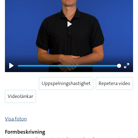
Play
Play
Enter
fulls
Uppspelningshastighet
Repetera video
Videolänkar
Visa foton
Formbeskrivning