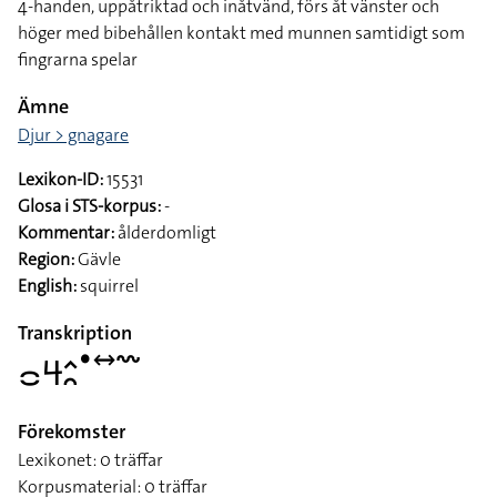
4-handen, uppåtriktad och inåtvänd, förs åt vänster och
höger med bibehållen kontakt med munnen samtidigt som
fingrarna spelar
Ämne
Djur > gnagare
Lexikon-ID:
15531
Glosa i STS-korpus:
-
Kommentar:
ålderdomligt
Region:
Gävle
English:
squirrel
Transkription
􌤌􌦪􌤵􌥘􌤟􌥤􌥳
Förekomster
Lexikonet: 0 träffar
Korpusmaterial: 0 träffar