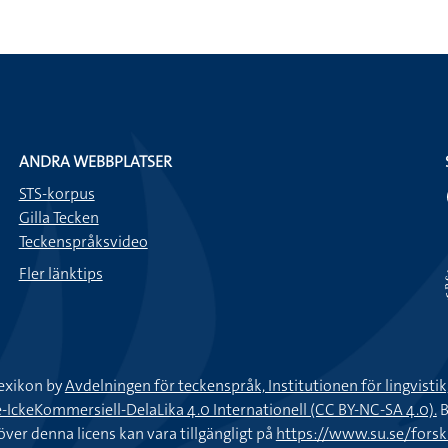
ANDRA WEBBPLATSER
STS-korpus
Gilla Tecken
Teckenspråksvideo
Fler länktips
exikon by
Avdelningen för teckenspråk, Institutionen för lingvisti
keKommersiell-DelaLika 4.0 Internationell (CC BY-NC-SA 4.0).
B
töver denna licens kan vara tillgängligt på
https://www.su.se/fors