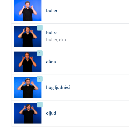
buller
1
bullra
buller, eka
1
dåna
1
hög ljudnivå
1
oljud