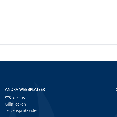
ANDRA WEBBPLATSER
STS-korpus
Gilla Tecken
Teckenspråksvideo