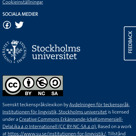
Cookieinställningar
SOCIALA MEDIER
FEEDBACK
Svenskt teckenspråkslexikon by
Avdelningen för teckenspråk,
Institutionen för lingvistik, Stockholms universitet
is licensed
under a
Creative Commons Erkännande-IckeKommersiell-
DelaLika 4.0 Internationell (CC BY-NC-SA 4.0).
Based on a work
at
https://www.su.se/institutionen-for-lingvistik/
. Tillstånd