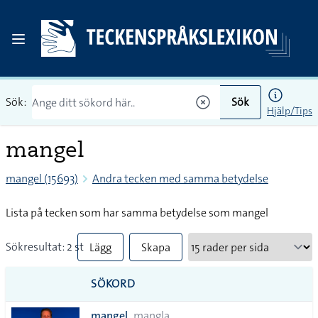
Sök:
Sök
Hjälp/Tips
mangel
mangel (15693)
Andra tecken med samma betydelse
Lista på tecken som har samma betydelse som mangel
Sökresultat: 2 st
Lägg
Skapa
till
PDF
SÖKORD
alla i
mangel
mangla