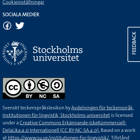
Cookieinställningar
SOCIALA MEDIER
FEEDBACK
Svenskt teckenspråkslexikon by
Avdelningen för teckenspråk,
Institutionen för lingvistik, Stockholms universitet
is licensed
under a
Creative Commons Erkännande-IckeKommersiell-
DelaLika 4.0 Internationell (CC BY-NC-SA 4.0).
Based on a work
at
https://www.su.se/institutionen-for-lingvistik/
. Tillstånd