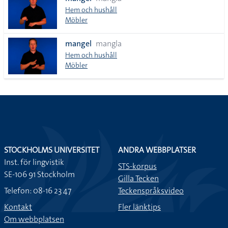
lista
Hem och hushåll
Möbler
mangel
mangla
Hem och hushåll
Möbler
STOCKHOLMS UNIVERSITET
ANDRA WEBBPLATSER
Inst. för lingvistik
STS-korpus
SE-106 91 Stockholm
Gilla Tecken
Telefon: 08-16 23 47
Teckenspråksvideo
Kontakt
Fler länktips
Om webbplatsen