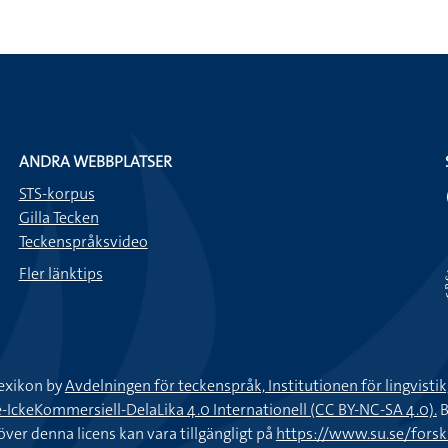
ANDRA WEBBPLATSER
STS-korpus
Gilla Tecken
Teckenspråksvideo
Fler länktips
exikon by
Avdelningen för teckenspråk, Institutionen för lingvisti
keKommersiell-DelaLika 4.0 Internationell (CC BY-NC-SA 4.0).
B
töver denna licens kan vara tillgängligt på
https://www.su.se/fors