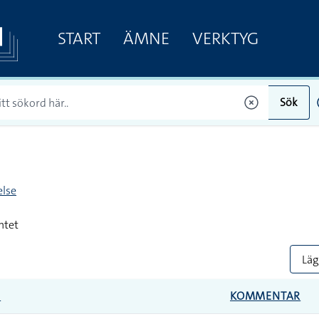
START
ÄMNE
VERKTYG
Sök
lse
ntet
Lägg
E
KOMMENTAR