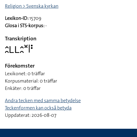
Religion > Svenska kyrkan
Lexikon-ID:
15709
Glosa i STS-korpus:
-
Transkription
􌤵􌥘􌥈􌥈􌤵􌥘􌥸􌥼􌥻
Förekomster
Lexikonet: 0 träffar
Korpusmaterial: 0 träffar
Enkäter: 0 träffar
Andra tecken med samma betydelse
Teckenformen kan också betyda
Uppdaterat: 2026-08-07