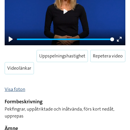
Play
Play
Enter
fulls
Uppspelningshastighet
Repetera video
Videolänkar
Visa foton
Formbeskrivning
Pekfingrar, uppåtriktade och inåtvända, förs kort nedåt,
upprepas
Ämne