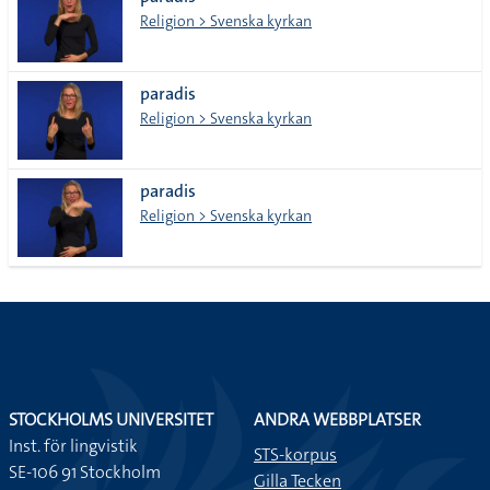
lista
Religion > Svenska kyrkan
paradis
Religion > Svenska kyrkan
paradis
Religion > Svenska kyrkan
STOCKHOLMS UNIVERSITET
ANDRA WEBBPLATSER
Inst. för lingvistik
STS-korpus
SE-106 91 Stockholm
Gilla Tecken