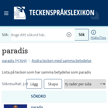
Sök:
Sök
Hjälp/Tips
paradis
paradis (15709)
Andra tecken med samma betydelse
Lista på tecken som har samma betydelse som paradis
Sökresultat: 3 st
Lägg
Skapa
till
PDF
SÖKORD
alla i
paradis