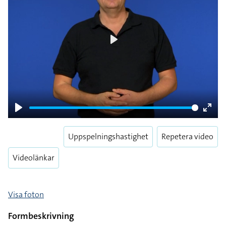
Play
Play
Enter
fulls
Uppspelningshastighet
Repetera video
Videolänkar
Visa foton
Formbeskrivning