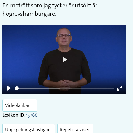
En maträtt som jag tycker är utsökt är
högrevshamburgare.
Play
Play
Enter
fullsc
Videolänkar
Lexikon-ID:
15766
Uppspelningshastighet
Repetera video