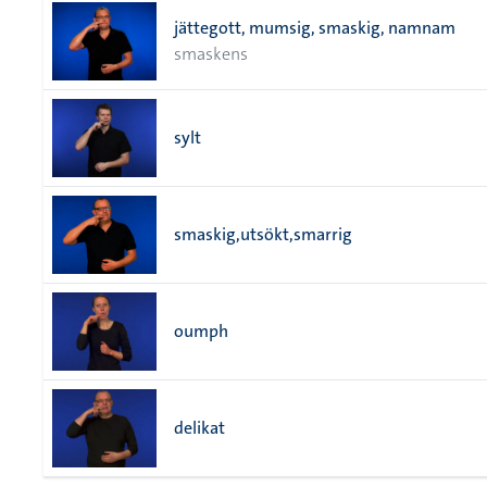
jättegott, mumsig, smaskig, namnam
smaskens
sylt
smaskig,utsökt,smarrig
oumph
delikat