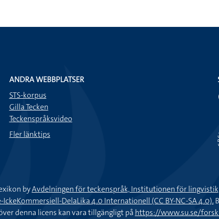
ANDRA WEBBPLATSER
STS-korpus
Gilla Tecken
Teckenspråksvideo
Fler länktips
exikon by
Avdelningen för teckenspråk, Institutionen för lingvisti
keKommersiell-DelaLika 4.0 Internationell (CC BY-NC-SA 4.0).
B
töver denna licens kan vara tillgängligt på
https://www.su.se/fors