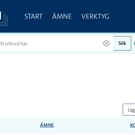
START
ÄMNE
VERKTYG
Sök
Lägg
ÄMNE
K