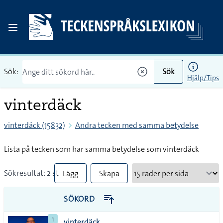
Sök:
Sök
Hjälp/Tips
vinterdäck
vinterdäck (15832)
Andra tecken med samma betydelse
Lista på tecken som har samma betydelse som vinterdäck
Sökresultat: 2 st
Lägg
Skapa
till
PDF
SÖKORD
alla i
1
vinterdäck