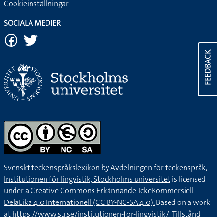
Cookieinställningar
SOCIALA MEDIER
FEEDBACK
Svenskt teckenspråkslexikon by
Avdelningen för teckenspråk,
Institutionen för lingvistik, Stockholms universitet
is licensed
under a
Creative Commons Erkännande-IckeKommersiell-
DelaLika 4.0 Internationell (CC BY-NC-SA 4.0).
Based on a work
at
https://www.su.se/institutionen-for-lingvistik/
. Tillstånd