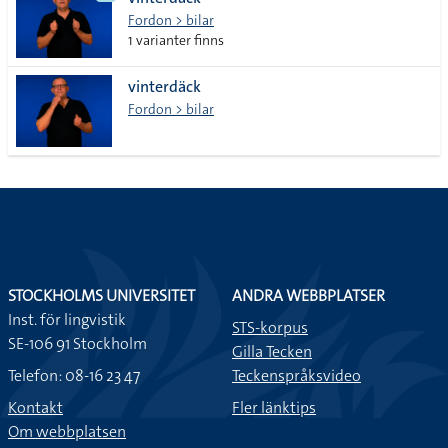
lista
Fordon > bilar
1 varianter finns
vinterdäck
Fordon > bilar
STOCKHOLMS UNIVERSITET
ANDRA WEBBPLATSER
Inst. för lingvistik
STS-korpus
SE-106 91 Stockholm
Gilla Tecken
Telefon: 08-16 23 47
Teckenspråksvideo
Kontakt
Fler länktips
Om webbplatsen